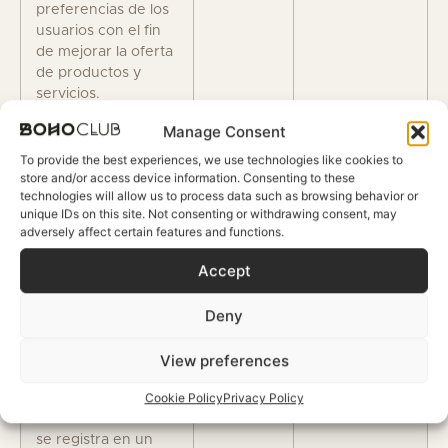
preferencias de los
usuarios con el fin
de mejorar la oferta
de productos y
servicios.
Manage Consent
Redes sociales: con
Facebook
Pulse aquí
To provide the best experiences, we use technologies like cookies to
las que
Connect
store and/or access device information. Consenting to these
interactuamos en
technologies will allow us to process data such as browsing behavior or
nuestra web utilizan
unique IDs on this site. Not consenting or withdrawing consent, may
cookies en sus
adversely affect certain features and functions.
botones para
Accept
compartir. No
tenemos ninguna
Deny
intervención,
control o reporte de
resultados, son
View preferences
responsabilidad de
Cookie Policy
Privacy Policy
cada red social.
Cuando el Usuario
se registra en un