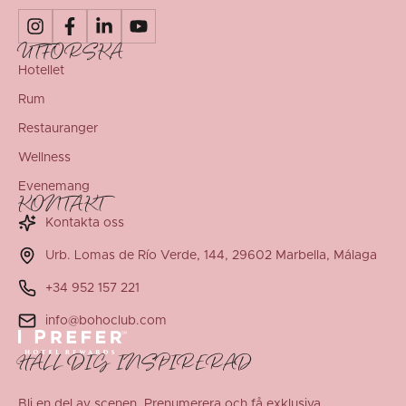
UTFORSKA
Hotellet
Rum
Restauranger
Wellness
Evenemang
KONTAKT
Kontakta oss
Urb. Lomas de Río Verde, 144, 29602 Marbella, Málaga
+34 952 157 221
info@bohoclub.com
HÅLL DIG INSPIRERAD
Bli en del av scenen. Prenumerera och få exklusiva