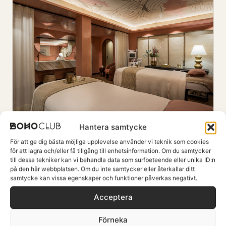
Hantera samtycke
180 minuter
För att ge dig bästa möjliga upplevelse använder vi teknik som cookies
Den delade uppstigningsresan för två
för att lagra och/eller få tillgång till enhetsinformation. Om du samtycker
till dessa tekniker kan vi behandla data som surfbeteende eller unika ID:n
Återknyt kontakten och hitta balansen genom en
på den här webbplatsen. Om du inte samtycker eller återkallar ditt
återställande wellnessresa skapad för två. Börja på
samtycke kan vissa egenskaper och funktioner påverkas negativt.
individuella läkande sängar med binaurala ljudvågor
Gemensam avkoppling
som synkroniserar era inre rytmer, fortsätt
Acceptera
tillsammans till den infraröda bastun för att släppa
djupt rotade spänningar, och avsluta med en
LÄS MER
Förneka
skräddarsydd parmassage.