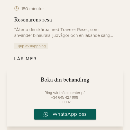
150 minuter
Resenärens resa
"Återta din skärpa med Traveler Reset, som
använder binaurala ljudvågor och en läkande säng
för att ställa om din inre klocka. Rensa bort
Djup avslappning
inflammation i den infraröda bastun innan en
skräddarsydd massage lämnar dig helt
återbalanserad, energifylld och motståndskraftig.
LÄS MER
Boka din behandling
Ring vårt hälsocenter på
+34 645 427 998
ELLER
WhatsApp oss