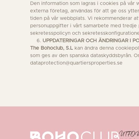
Den information som lagras i cookies på vår w
externa företag, användas för att ge oss ytterl
tiden på vår webbplats. Vi rekommenderar att 
personuppgifter i vårt samarbete med tredje p
sekretesspolicyn och sekretesskonfiguratione
UPPDATERINGAR OCH ÄNDRINGAR I PO
The Bohoclub, S.L
kan ändra denna cookiepolicy
som ges av den spanska dataskyddsbyrån. Om d
dataprotection@quartiersproperties.se
UTFO