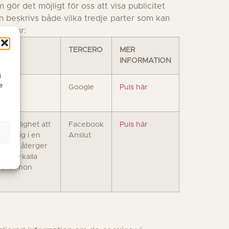
m gör det möjligt för oss att visa publicitet
en beskrivs både vilka tredje parter som kan
 lagrar:
TERCERO
MER
INFORMATION
i
e
arnas
Google
Puls här
n möjlighet att
Facebook
Puls här
erar sig i en
Anslut
ie som återger
h återkalla
 eller hon