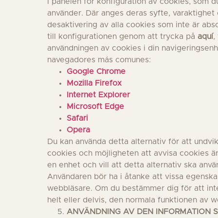
I panelen för konfiguration av cookies, som d
använder. Där anges deras syfte, varaktighet 
desaktivering av alla cookies som inte är abs
till konfigurationen genom att trycka på
aquí
,
användningen av cookies i din navigeringsenhe
navegadores más comunes:
Google Chrome
Mozilla Firefox
Internet Explorer
Microsoft Edge
Safari
Opera
Du kan använda detta alternativ för att undvi
cookies och möjligheten att avvisa cookies är
en enhet och vill att detta alternativ ska an
Användaren bör ha i åtanke att vissa egenskape
webbläsare. Om du bestämmer dig för att inte 
helt eller delvis, den normala funktionen av w
ANVÄNDNING AV DEN INFORMATION S