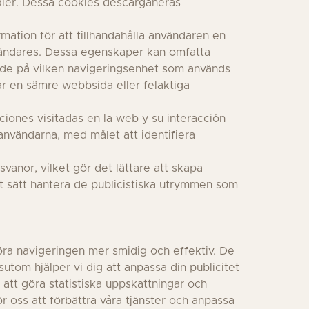
edier. Dessa cookies descarganeras
rmation för att tillhandahålla användaren en
nvändares. Dessa egenskaper kan omfatta
oende på vilken navigeringsenhet som används
får en sämre webbsida eller felaktiga
iones visitadas en la web y su interacción
användarna, med målet att identifiera
vanor, vilket gör det lättare att skapa
ivt sätt hantera de publicistiska utrymmen som
 göra navigeringen mer smidig och effektiv. De
utom hjälper vi dig att anpassa din publicitet
 att göra statistiska uppskattningar och
r oss att förbättra våra tjänster och anpassa