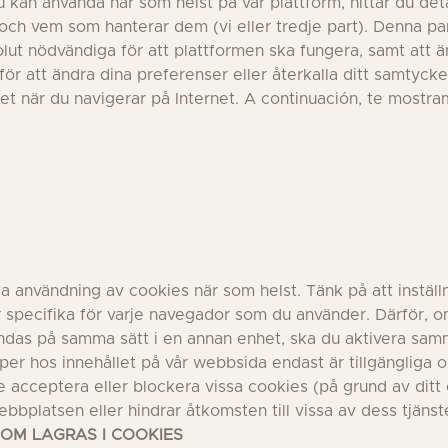
u kan använda när som helst på vår plattform, hittar du de
och vem som hanterar dem (vi eller tredje part). Denna pan
olut nödvändiga för att plattformen ska fungera, samt att 
 för att ändra dina preferenser eller återkalla ditt samtyck
t när du navigerar på Internet. A continuación, te mostra
ka användning av cookies när som helst. Tänk på att inställ
 specifika för varje navegador som du använder. Därför, om
vändas på samma sätt i en annan enhet, ska du aktivera sam
r hos innehållet på vår webbsida endast är tillgängliga om 
acceptera eller blockera vissa cookies (på grund av ditt 
ebbplatsen eller hindrar åtkomsten till vissa av dess tjänst
OM LAGRAS I COOKIES