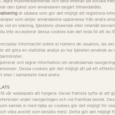
g, lagra multimediainnehåll och dela innehåll på sociala m
när den tjänst som användaren begärt tillhandahålls.
alisering
är sådana som gör det möjligt att registrera info
enskaper som skiljer användarens upplevelse från andra a
sas vid en sökning, tjänstens utseende eller innehåll ber
 du inte accepterar dessa cookies kan det leda till att du 
ecopilar información sobre el número de usuarios, las secc
r att göra en statistisk analys av hur tjänsten används av 
darmönster.
istrerar och lagrar information om användarnas navigerings
a annonser. Dessa cookies gör det möjligt att på ett effekt
kt eller i samarbete med andra.
LATS
tt få vår webbplats att fungera. Deras främsta syfte är att
preferenser under navigeringen och vid framtida besök. Dess
som samlas in med hjälp av cookies gör det möjligt för oss
och vilka avsnitt som besöks mest. Detta gör det möjligt fö