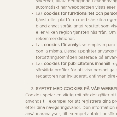
säkerhet, tillåta deltagande i eveneman
automatiskt när webbplatsen visas eller 
Las
cookies för funktionalitet och person
tjänst eller plattform med särskilda eg
bland annat språk, antal resultat som vi
eller vilken region tjänsten nås från. Om
rekommendationer.
Las
cookies för analys
se emplean para r
con la misma. Dessa uppgifter används fö
förbättringsområden baserade på använ
Las
cookies för publicitetens innehåll
reg
särskilda profiler för att visa personlig
redaktören har inkluderat, antingen dire
SYFTET MED COOKIES PÅ VÅR WEBBP
Cookies spelar en viktig roll när det gäller a
används till exempel för att registrera dina 
efter dina navigeringsvanor. Den information 
användaranalyser, till exempel antalet besök 