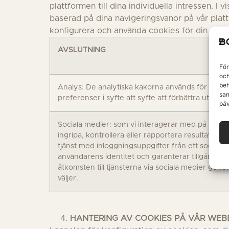
plattformen till dina individuella intressen. I 
baserad på dina navigeringsvanor på vår platt
konfigurera och använda cookies för din utru
AVSLUTNING
För
och
beh
Analys: De analytiska kakorna används för att för
sam
preferenser i syfte att syfte att förbättra utbude
påv
Sociala medier: som vi interagerar med på vår we
ingripa, kontrollera eller rapportera resultat, ut
tjänst med inloggningsuppgifter från ett socialt 
användarens identitet och garanterar tillgång til
åtkomsten till tjänsterna via sociala medier ge
väljer.
HANTERING AV COOKIES PÅ VÅR WEB