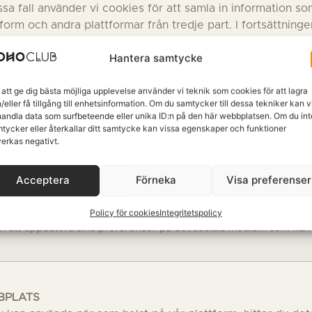
vissa fall använder vi cookies för att samla in information so
form och andra plattformar från tredje part. I fortsättning
stning och vilka syften de har med den information som de
Hantera samtycke
 att ge dig bästa möjliga upplevelse använder vi teknik som cookies för att lagra
/eller få tillgång till enhetsinformation. Om du samtycker till dessa tekniker kan v
andla data som surfbeteende eller unika ID:n på den här webbplatsen. Om du int
 att utarbeta navigeringsfiler och för att kunna känna till använd
tycker eller återkallar ditt samtycke kan vissa egenskaper och funktioner
t av produkter och tjänster.
erkas negativt.
bb använder cookies i sina botar för att dela med sig. Vi har inge
Acceptera
Förneka
Visa preferenser
an ansvaret ligger hos varje socialt nätverk. När användaren registr
nätverk, tillåter det sociala nätverket att lagra en permanent cook
Policy för cookies
Integritetspolicy
l tjänsten tills den löper ut. Användaren kan borra denna cookie oc
nom att uppdatera sina preferenser på det sociala medium som han
BPLATS