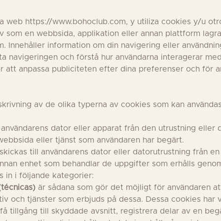
 web https://www.bohoclub.com, y utiliza cookies y/u otro
v som en webbsida, applikation eller annan plattform lagrar
m. Innehåller information om din navigering eller användning
ta navigeringen och förstå hur användarna interagerar med 
ör att anpassa publiciteten efter dina preferenser och för
krivning av de olika typerna av cookies som kan användas 
l användarens dator eller apparat från den utrustning ell
webbsida eller tjänst som användaren har begärt.
skickas till användarens dator eller datorutrustning från e
annan enhet som behandlar de uppgifter som erhålls geno
in i följande kategorier:
técnicas)
är sådana som gör det möjligt för användaren at
tiv och tjänster som erbjuds på dessa. Dessa cookies har vi
, få tillgång till skyddade avsnitt, registrera delar av en be