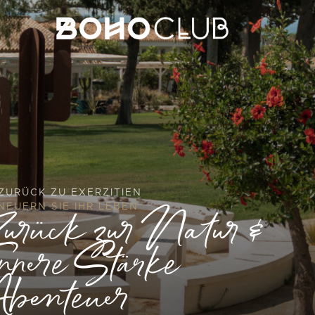
ZURÜCK ZU EXERZITIEN
urück zur Natur &
NEUERN SIE IHR LEBEN
nnere Stärke
benteuer