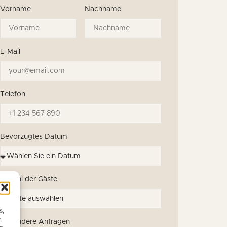
Vorname
Nachname
E-Mail
Telefon
Bevorzugtes Datum
Anzahl der Gäste
s,
n
Besondere Anfragen