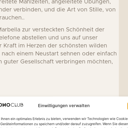
reitete Mahlzeiten, angeleitete Übungen,
der verbinden, und die Art von Stille, von
brauchen.
.
rbella zur versteckten Schönheit der
elefone abstellen und uns auf unser
r Kraft im Herzen der schönsten wilden
ch nach einem Neustart sehnen oder einfach
in guter Gesellschaft verbringen möchten,
Biohacking-Kreislauf
Einwilligungen verwalten
Zugang zum Fitnessstudio
Ihnen ein optimales Erlebnis zu bieten, verwenden wir Technologien wie Cookie
Geräteinformationen zu speichern und/oder darauf zuzugreifen. Wenn Sie diese
Tiefenentspannungsmassage