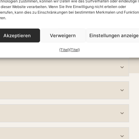
hnologien zustimmen, können wir Daten wie das Surfverhalten oder eindeutige 
 dieser Website verarbeiten. Wenn Sie Ihre Einwilligung nicht erteilen oder
Atemarbeit
errufen, kann dies zu Einschränkungen bei bestimmten Merkmalen und Funktio
ren.
Digitaler Entzug
Akzeptieren
Verweigern
Einstellungen anzeig
{Titel}
{Titel}