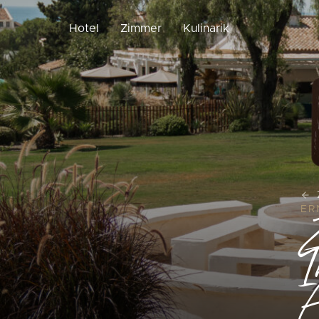
Hotel
Zimmer
Kulinarik
Z
ER
I
A